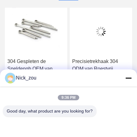
304 Gespleten de
Precisietrekhaak 304
Speldengb OEM van
ODM van Roestvrij
roestvrij staalcotter pins
staalspelden M10
Nick_zou
M10 voor Inudstry-
DIN7982 voor Materiaal
Krijg Beste Prijs
Krijg Beste Prijs
Machine
9:36 PM
Good day, what product are you looking for?
Shenzhen Bozex Co.,limited