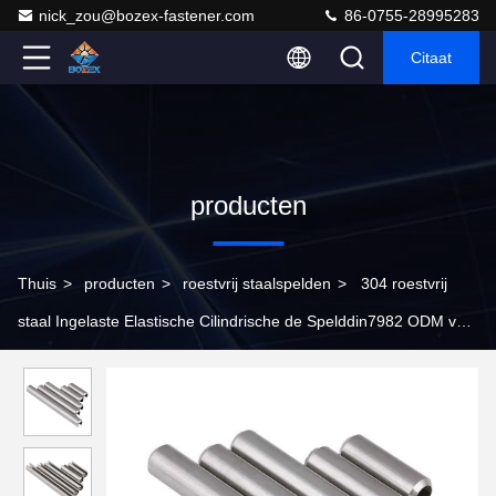
nick_zou@bozex-fastener.com
86-0755-28995283
Citaat
producten
Thuis
>
producten
>
roestvrij staalspelden
>
304 roestvrij
staal Ingelaste Elastische Cilindrische de Spelddin7982 ODM van
de Lentespelden M8