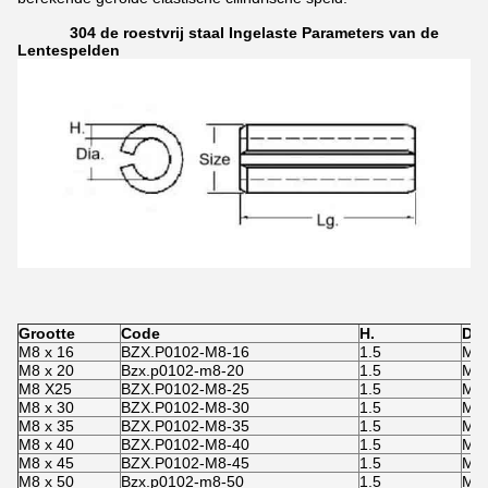
304 de roestvrij staal Ingelaste Parameters van de
Lentespelden
Grootte
Code
H.
Dia
M8 x 16
BZX.P0102-M8-16
1.5
M8
M8 x 20
Bzx.p0102-m8-20
1.5
M8
M8 X25
BZX.P0102-M8-25
1.5
M8
M8 x 30
BZX.P0102-M8-30
1.5
M8
M8 x 35
BZX.P0102-M8-35
1.5
M8
M8 x 40
BZX.P0102-M8-40
1.5
M8
M8 x 45
BZX.P0102-M8-45
1.5
M8
M8 x 50
Bzx.p0102-m8-50
1.5
M8