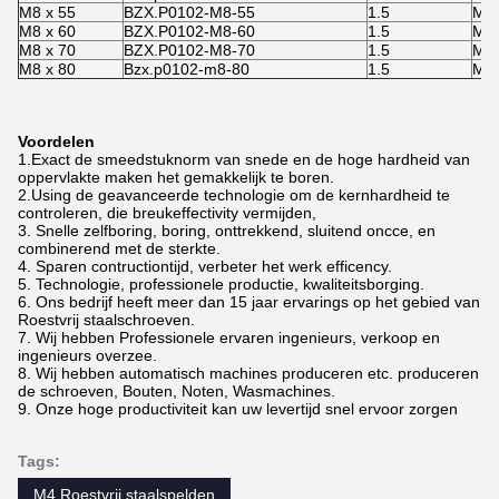
M8 x 55
BZX.P0102-M8-55
1.5
M8
M8 x 60
BZX.P0102-M8-60
1.5
M8
M8 x 70
BZX.P0102-M8-70
1.5
M8
M8 x 80
Bzx.p0102-m8-80
1.5
M8
Voordelen
1.Exact de smeedstuknorm van snede en de hoge hardheid van
oppervlakte maken het gemakkelijk te boren.
2.Using de geavanceerde technologie om de kernhardheid te
controleren, die breukeffectivity vermijden,
3. Snelle zelfboring, boring, onttrekkend, sluitend oncce, en
combinerend met de sterkte.
4. Sparen contructiontijd, verbeter het werk efficency.
5. Technologie, professionele productie, kwaliteitsborging.
6. Ons bedrijf heeft meer dan 15 jaar ervarings op het gebied van
Roestvrij staalschroeven.
7. Wij hebben Professionele ervaren ingenieurs, verkoop en
ingenieurs overzee.
8. Wij hebben automatisch machines produceren etc. produceren
de schroeven, Bouten, Noten, Wasmachines.
9. Onze hoge productiviteit kan uw levertijd snel ervoor zorgen
Tags:
M4 Roestvrij staalspelden