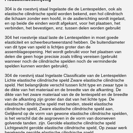
304 is de roestvrij staal Ingelaste die de Lentespelden, ook als
elastische cilindrische speld worden bekend, een hol cilindrisch
die lichaam zonder een hoofd, in de asdierichting wordt ingelast,
en op beide die einden wordt afgekant, voor het plaatsen, het
verbinden, het bevestigen, enz. tussen delen worden gebruikt
304 het roestvrije staal laste de Lentespelden in moet goede
elasticiteit en scheerbeurtweerstand hebben. De buitendiameter
van dit type van speld is lichtjes groter dan de
assemblageopening. Het wordt gebruikt voor het plaatsen van
delen die geen hoge precisie zoals trilling vereisen (gebruikt
wanneer noch de cilindrische spelden noch de verminderde
spelden kunnen worden gebruikt).
304 de roestvrij staal Ingelaste Classificatie van de Lentespelden
Lichte elastische cilindrische speld Zware elastische cilindrische
speld. Het belangrijkste verschil tussen licht type en zwaar type is
de dikte van het materiaal en de breedte van de afkanting. De
dikte van het zware materiaal van de de lentespeld en de breedte
van de afkanting zijn groter dan dat van het lichte type. De
elastische cilindrische speld met tanden, steekt elastische
cilindrische speld, Zware elastische cilindrische speld aan,
Gelijkend op de vorm van gewone elastische cilindrische spelden,
is het verschil dat de asgroeven in de vorm van doorweven
golvende tanden. zijn. Gerolde elastische cilindrische speld
Lichtgewicht gerolde elastische cilindrische speld, Op zwaar werk
berekende gerolde elastische cilindrische speld.