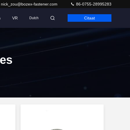
nick_zou@bozex-fastener.com
86-0755-28995283
n
VR
Citaat
Dutch
nes