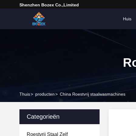
Shenzhen Bozex Co.,limited
Huis
Ro
Thuis
>
producten
>
China Roestvrij staalwasmachines
Categorieën
Roestvrij Staal Zelf