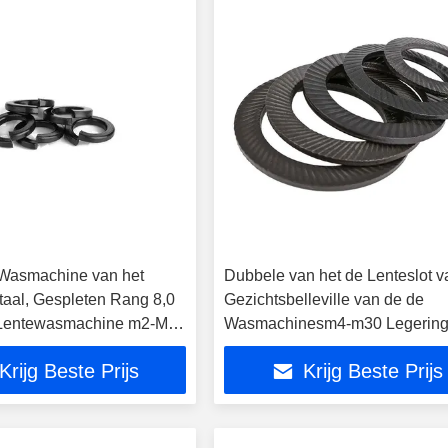
Wasmachine van het
Dubbele van het de Lenteslot v
taal, Gespleten Rang 8,0
Gezichtsbelleville van de de
 Lentewasmachine m2-M30
Wasmachinesm4-m30 Legerin
inebouten
Staalkwaliteit 8
Krijg Beste Prijs
Krijg Beste Prijs