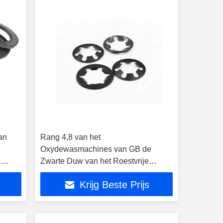
an
Rang 4,8 van het
Oxydewasmachines van GB de
g
Zwarte Duw van het Roestvrije
staalcrapped Starlock op
Krijg Beste Prijs
Wasmachine M16