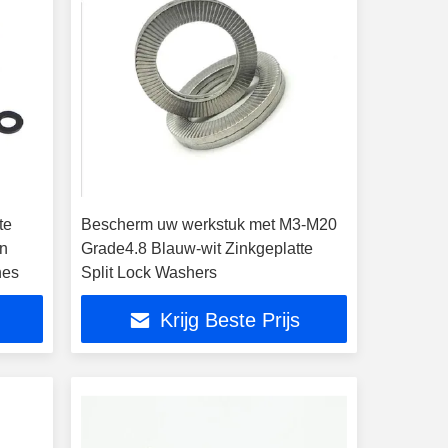
te
Bescherm uw werkstuk met M3-M20
en
Grade4.8 Blauw-wit Zinkgeplatte
nes
Split Lock Washers
Krijg Beste Prijs