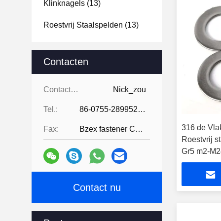
Klinknagels
(13)
Roestvrij Staalspelden
(13)
Contacten
Contacten:
Nick_zou
Tel.:
86-0755-28995283
316 de Vl
Fax:
Bzex fastener Co., Limited-86-07
Roestvrij 
Gr5 m2-M2
Contact nu