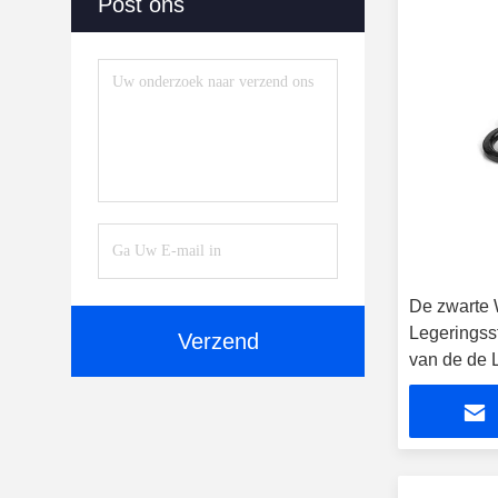
Post ons
De zwarte 
Legeringss
Verzend
van de de
voor Mach