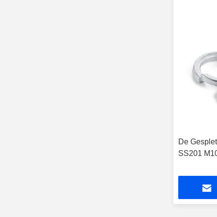
De Gesple
SS201 M1