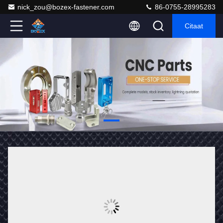
nick_zou@bozex-fastener.com
86-0755-28995283
Citaat