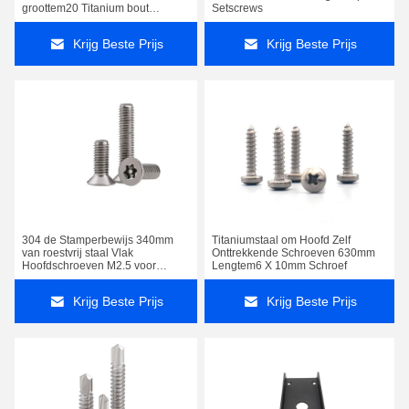
groottem20 Titanium bout
Setscrews
10100mm voor Industriële
Machine vast
Krijg Beste Prijs
Krijg Beste Prijs
304 de Stamperbewijs 340mm
Titaniumstaal om Hoofd Zelf
van roestvrij staal Vlak
Onttrekkende Schroeven 630mm
Hoofdschroeven M2.5 voor
Lengtem6 X 10mm Schroef
huisproducten
Krijg Beste Prijs
Krijg Beste Prijs