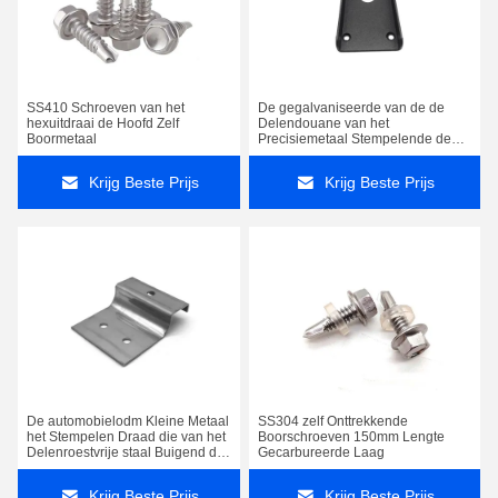
SS410 Schroeven van het
De gegalvaniseerde van de de
hexuitdraai de Hoofd Zelf
Delendouane van het
Boormetaal
Precisiemetaal Stempelende de
Vervaardigingsdiensten
Krijg Beste Prijs
Krijg Beste Prijs
De automobielodm Kleine Metaal
SS304 zelf Onttrekkende
het Stempelen Draad die van het
Boorschroeven 150mm Lengte
Delenroestvrije staal Buigend de
Gecarbureerde Laag
Lentestaal vormen
Krijg Beste Prijs
Krijg Beste Prijs