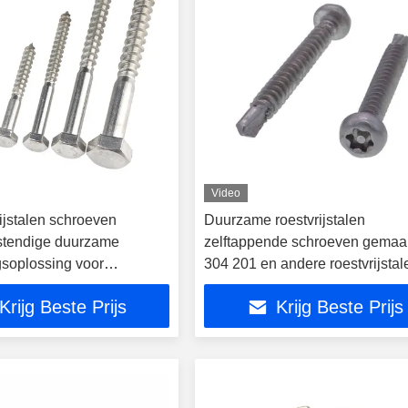
Video
ijstalen schroeven
Duurzame roestvrijstalen
stendige duurzame
zelftappende schroeven gemaa
gsoplossing voor
304 201 en andere roestvrijstal
 bouw- en
kwaliteiten, ideaal voor constru
Krijg Beste Prijs
Krijg Beste Prijs
uwtoepassingen
industrie