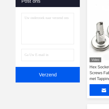
Post ons
Video
Hex Socket 
Screws Fabr
Verzend
met Tappin