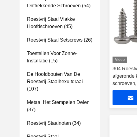
Onttrekkende Schroeven
(54)
Roestvrij Staal Vlakke
Hoofdschroeven
(45)
Roestvrij Staal Setscrews
(26)
Toestellen Voor Zonne-
Video
Installatie
(15)
304 Roestvr
De Hoofdbouten Van De
afgeronde 
Roestvrij Staalhexuitdraai
schroeven,
(107)
Security) a
Metaal Het Stempelen Delen
(37)
Roestvrij Staalnoten
(34)
Roestvrij Staal