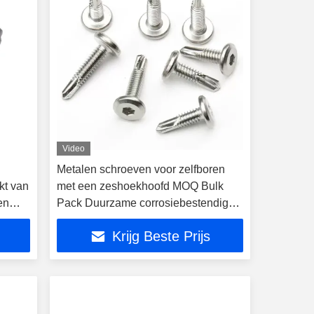
Video
Metalen schroeven voor zelfboren
kt van
met een zeshoekhoofd MOQ Bulk
en
Pack Duurzame corrosiebestendige
ctie en
bevestigingsmiddelen voor metalen
Krijg Beste Prijs
bouwtoepassingen