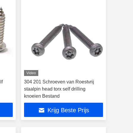
Video
lf
304 201 Schroeven van Roestvrij
staalpin head torx self drilling
knoeien Bestand
Krijg Beste Prijs