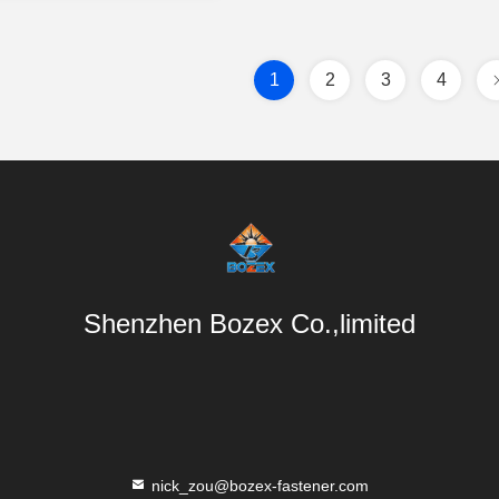
1
2
3
4
Shenzhen Bozex Co.,limited
nick_zou@bozex-fastener.com