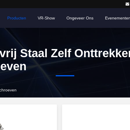
Producten
VR-Show
Ongeveer Ons
Evenemente
vrij Staal Zelf Onttrekk
oeven
 schroeven