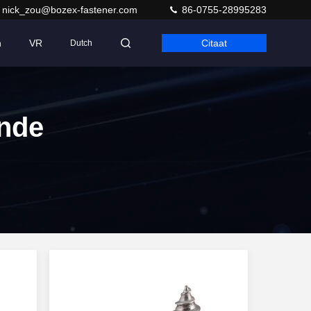
nick_zou@bozex-fastener.com
86-0755-28995283
n
VR
Citaat
Dutch
ende