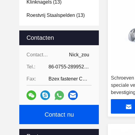
Klinknagels
(13)
Roestvrij Staalspelden
(13)
Contacten
Contacten:
Nick_zou
Tel.:
86-0755-28995283
Schroeven v
Fax:
Bzex fastener Co., Limited-86-07
speciale v
bevestigin
Contact nu