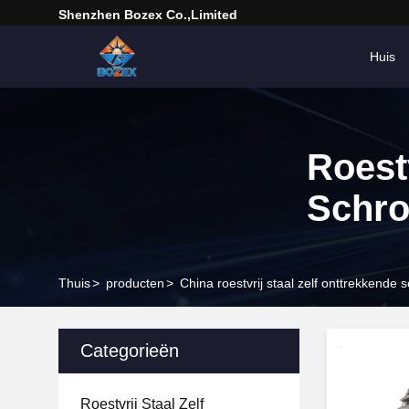
Shenzhen Bozex Co.,limited
Huis
Roest
Schr
Thuis
>
producten
>
China roestvrij staal zelf onttrekkende
Categorieën
Roestvrij Staal Zelf