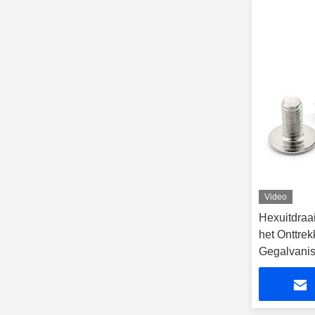
Video
Hexuitdraai
het Onttre
Gegalvani