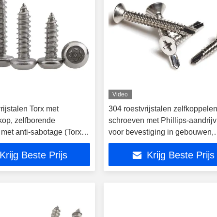
Video
ijstalen Torx met
304 roestvrijstalen zelfkoppele
kop, zelfborende
schroeven met Phillips-aandrijv
 met anti-sabotage (Torx
voor bevestiging in gebouwen,
andrijving
spoorwegen en machines
Krijg Beste Prijs
Krijg Beste Prijs