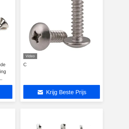
Video
nde
C
ing
Krijg Beste Prijs