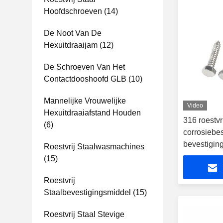
Hoofdschroeven
(14)
De Noot Van De
Hexuitdraaijam
(12)
De Schroeven Van Het
Contactdooshoofd GLB
(10)
Mannelijke Vrouwelijke
Video
Hexuitdraaiafstand Houden
316 roestvr
(6)
corrosiebe
bevestigin
Roestvrij Staalwasmachines
industriële
(15)
machinebo
Roestvrij
Staalbevestigingsmiddel
(15)
Roestvrij Staal Stevige