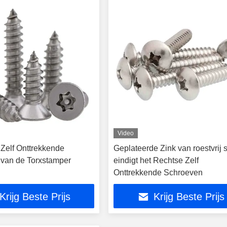
Video
 Zelf Onttrekkende
Geplateerde Zink van roestvrij s
van de Torxstamper
eindigt het Rechtse Zelf
Onttrekkende Schroeven
Krijg Beste Prijs
Krijg Beste Prijs