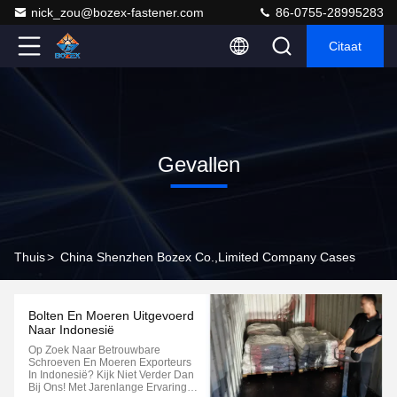
nick_zou@bozex-fastener.com
86-0755-28995283
Citaat
Gevallen
Thuis
>
China Shenzhen Bozex Co.,limited Company Cases
Bolten En Moeren Uitgevoerd
Naar Indonesië
Op Zoek Naar Betrouwbare
Schroeven En Moeren Exporteurs
In Indonesië? Kijk Niet Verder Dan
Bij Ons! Met Jarenlange Ervaring