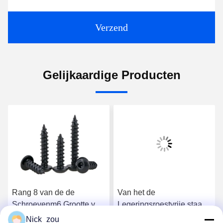
Verzend
Gelijkaardige Producten
Rang 8 van de de
Van het de
Schroevenm6 Grootte van
Legeringsroestvrije staal
het Legeringsroestvrije
van de
Nick_zou