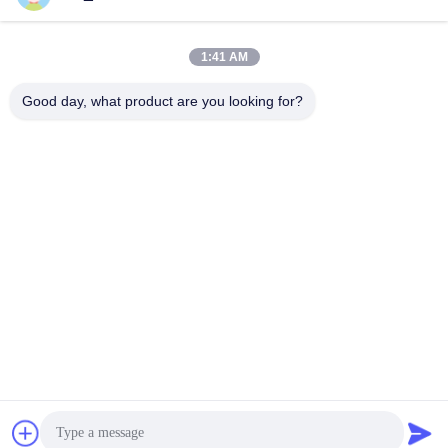
staal Zelf Onttrekkend de
hexuitdraaiaandrijving
Krijg Beste Prijs
Krijg Beste Prijs
Hexuitdraaiaandrijving
Vlakke Hoofd Zelf
Rond gemaakt Hoofd
1:41 AM
Onttrekkende Schroeven
640mm Lengtem6 Grootte
Good day, what product are you looking for?
Shenzhen Bozex Co.,limited
nick_zou@bozex-fastener.com
86-0755-28995283
de 3de verdieping 21building, xinxiaindustrieterrein,
pinghustad, longgang district, shenzhen stad China
De Goede Kwaliteit van China roestvrij staal zelf
onttrekkende schroeven Leverancier. Copyright © 2021-
2026 stainlesssteel-screw.com . Alle rechten
voorbehoudena.