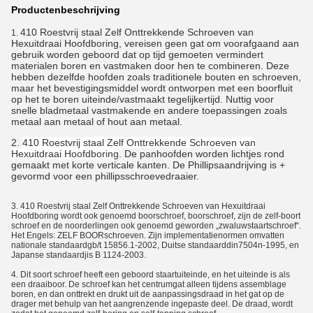
Productenbeschrijving
410 Roestvrij staal Zelf Onttrekkende Schroeven van
1.
Hexuitdraai Hoofdboring
, vereisen geen gat om voorafgaand aan
gebruik worden geboord dat op tijd gemoeten vermindert
materialen boren en vastmaken door hen te combineren. Deze
hebben dezelfde hoofden zoals traditionele bouten en schroeven,
maar het bevestigingsmiddel wordt ontworpen met een boorfluit
op het te boren uiteinde/vastmaakt tegelijkertijd. Nuttig voor
snelle bladmetaal vastmakende en andere toepassingen zoals
metaal aan metaal of hout aan metaal.
2.
410 Roestvrij staal Zelf Onttrekkende Schroeven van
Hexuitdraai Hoofdboring
. De panhoofden worden lichtjes rond
gemaakt met korte verticale kanten. De Phillipsaandrijving is +
gevormd voor een phillipsschroevedraaier.
3.
410 Roestvrij staal Zelf Onttrekkende Schroeven van Hexuitdraai
Hoofdboring wordt
ook genoemd boorschroef, boorschroef, zijn de zelf-boort
schroef en de noorderlingen ook genoemd geworden „zwaluwstaartschroef“.
Het Engels: ZELF BOORschroeven. Zijn implementatienormen omvatten
nationale standaardgb/t 15856.1-2002, Duitse standaarddin7504n-1995, en
Japanse standaardjis B 1124-2003.
4. Dit soort schroef heeft een geboord staartuiteinde, en het uiteinde is als
een draaiboor. De schroef kan het centrumgat alleen tijdens assemblage
boren, en dan onttrekt en drukt uit de aanpassingsdraad in het gat op de
drager met behulp van het aangrenzende ingepaste deel. De draad, wordt