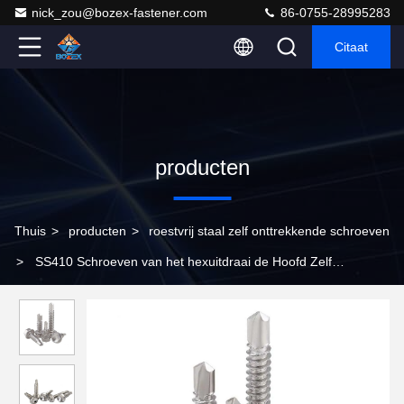
nick_zou@bozex-fastener.com
86-0755-28995283
Citaat
producten
Thuis
>
producten
>
roestvrij staal zelf onttrekkende schroeven
>
SS410 Schroeven van het hexuitdraai de Hoofd Zelf
Boormetaal