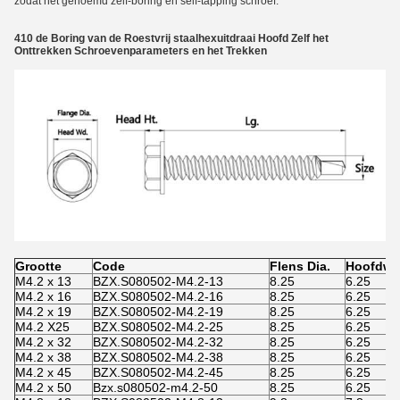
zodat het genoemd zelf-boring en self-tapping schroef.
410 de Boring van de Roestvrij staalhexuitdraai Hoofd Zelf het
Onttrekken Schroevenparameters en het Trekken
Grootte
Code
Flens Dia.
Hoofdwd
M4.2 x 13
BZX.S080502-M4.2-13
8.25
6.25
M4.2 x 16
BZX.S080502-M4.2-16
8.25
6.25
M4.2 x 19
BZX.S080502-M4.2-19
8.25
6.25
M4.2 X25
BZX.S080502-M4.2-25
8.25
6.25
M4.2 x 32
BZX.S080502-M4.2-32
8.25
6.25
M4.2 x 38
BZX.S080502-M4.2-38
8.25
6.25
M4.2 x 45
BZX.S080502-M4.2-45
8.25
6.25
M4.2 x 50
Bzx.s080502-m4.2-50
8.25
6.25