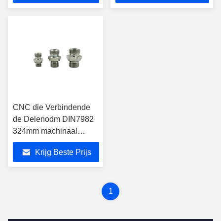
CNC die Verbindende
de Delenodm DIN7982
324mm machinaal
bewerken van het
Krijg Beste Prijs
Roestvrij
staalbevestigingsmiddel
1