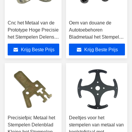
Cnc het Metaal van de
Oem van douane de
Prototype Hoge Precisie
Autotoebehoren
het Stempelen Delenss
Bladmetaal het Stempelen
Diepgetrokken
Vervaardiging van de
Krijg Beste Prijs
Krijg Beste Prijs
Bladaluminium
Delenprecisie
Precisiefpic Metaal het
Deeltjes voor het
Stempelen Delenblad
stempelen van metaal van
Kleine het Stempelen
koolstofstaal met