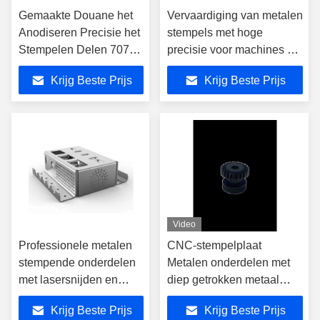
Gemaakte Douane het
Vervaardiging van metalen
Anodiseren Precisie het
stempels met hoge
Stempelen Delen 7075
precisie voor machines en
Aluminium voor de
elektronica
Krijg Beste Prijs
Krijg Beste Prijs
Aanpassing van Delen
Video
Professionele metalen
CNC-stempelplaat
stempende onderdelen
Metalen onderdelen met
met lasersnijden en
diep getrokken metaal
buigen
Stempel stempel auto-
Krijg Beste Prijs
Krijg Beste Prijs
onderdelen