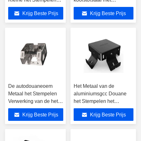
Vervaardiging
warmbehandeling en
Krijg Beste Prijs
Krijg Beste Prijs
schotblazing
De autodouaneoem
Het Metaal van de
Metaal het Stempelen
aluminiumsgcc Douane
Verwerking van de het
het Stempelen het
Bladvervaardiging van
Lassenblad van de
Krijg Beste Prijs
Krijg Beste Prijs
de Delenprecisie
Delenvervaardiging