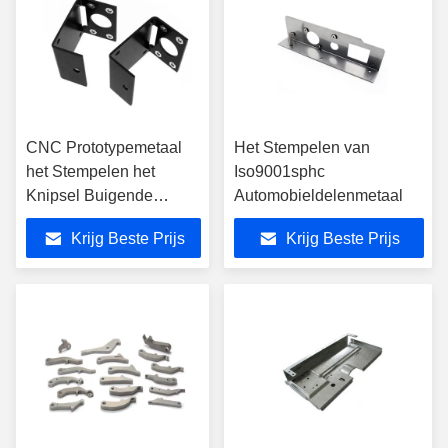
CNC Prototypemetaal
Het Stempelen van
het Stempelen het
Iso9001sphc
Knipsel Buigende
Automobieldelenmetaal
Vervaardiging van de
Krijg Beste Prijs
Krijg Beste Prijs
Delenlaser